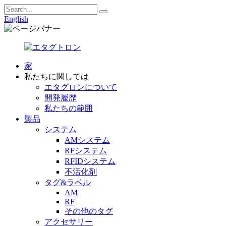
English
家
私たちに関しては
エタグロンについて
開発履歴
私たちの範囲
製品
システム
AMシステム
RFシステム
RFIDシステム
不活化剤
タグ&ラベル
AM
RF
その他のタグ
アクセサリー