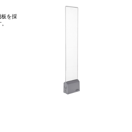
機板を採
す。